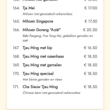
164.
Tja Mei
€ 17.00
Mihoen met geroosterd varkensvlees
165.
Mihoen Singapore
€ 17.50
166.
Mihoen Goreng "Azië"
€ 20.50
Babi Pangang, Foe Yong Hai, gebakken garnalen en
saté
167.
Tjau Ming met kip
€ 16.50
168.
Tjau Ming met ossenhaas
€ 18.50
169.
Tjau Ming met garnalen
€ 18.50
170.
Tjau Ming speciaal
€ 18.50
Met kleine garnalen en vlees
171.
Cha Sieuw Tjau Ming
€ 18.50
Chinese bami met geroosterd varkensvlees