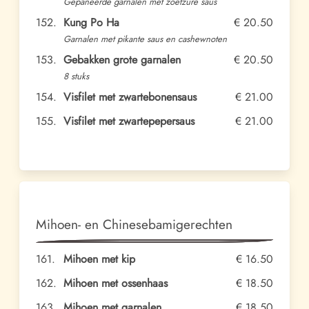
Gepaneerde garnalen met zoetzure saus
152.
Kung Po Ha
€ 20.50
Garnalen met pikante saus en cashewnoten
153.
Gebakken grote garnalen
€ 20.50
8 stuks
154.
Visfilet met zwartebonensaus
€ 21.00
155.
Visfilet met zwartepepersaus
€ 21.00
Mihoen- en Chinesebamigerechten
161.
Mihoen met kip
€ 16.50
162.
Mihoen met ossenhaas
€ 18.50
163.
Mihoen met garnalen
€ 18.50