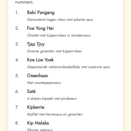
nummers.
1.
Babi Pangang
Geroosterd mager vlees met pikante saus
2.
Foe Yong Hai
Omelet met kippenvlees in tomatensaus
3.
Tjap Tjoy
Diverse groenten met kippenvlees
4.
Koe Loe Yoek
Gepaneerde varkensvleesballetje met zoetzure saus
5.
Ossenhaas
Met zwartepepersaus
6.
Saté
6 stokjes kipsaté met pindasaus
7.
Kipkerrie
Kipfilet met kerriesaus en groenten
8.
Kip Malaka
Pikante satésaus