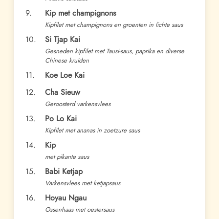
9.
Kip met champignons
Kipfilet met champignons en groenten in lichte saus
10.
Si Tjap Kai
Gesneden kipfilet met Tausi-saus, paprika en diverse
Chinese kruiden
11.
Koe Loe Kai
12.
Cha Sieuw
Geroosterd varkensvlees
13.
Po Lo Kai
Kipfilet met ananas in zoetzure saus
14.
Kip
met pikante saus
15.
Babi Ketjap
Varkensvlees met ketjapsaus
16.
Hoyau Ngau
Ossenhaas met oestersaus