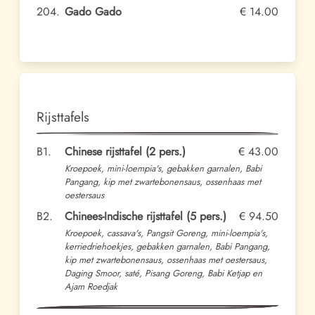
204.
Gado Gado
€ 14.00
Rijsttafels
B1.
Chinese rijsttafel (2 pers.)
€ 43.00
Kroepoek, mini-loempia's, gebakken garnalen, Babi
Pangang, kip met zwartebonensaus, ossenhaas met
oestersaus
B2.
Chinees-Indische rijsttafel (5 pers.)
€ 94.50
Kroepoek, cassava's, Pangsit Goreng, mini-loempia's,
kerriedriehoekjes, gebakken garnalen, Babi Pangang,
kip met zwartebonensaus, ossenhaas met oestersaus,
Daging Smoor, saté, Pisang Goreng, Babi Ketjap en
Ajam Roedjak